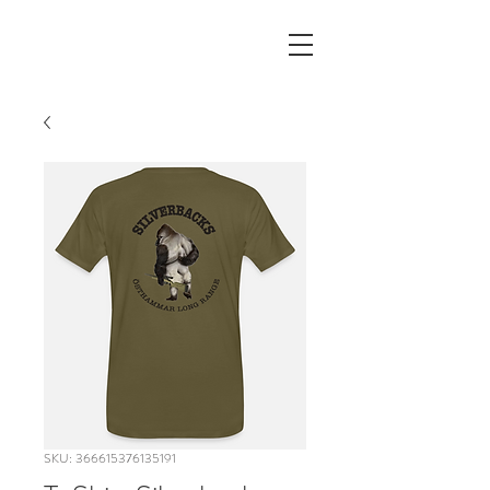
SKU: 366615376135191