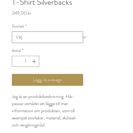
T-Shirt Silverbacks
Pris
249,00 kr
Storlek
*
Antal
*
Lägg i kundvagn
Jag är en produktbeskrivning. Här 
passar utmärkt att lägga till mer 
information om produkten, som till 
exempel storlekar, material, skötsel- 
och rengöringsråd.