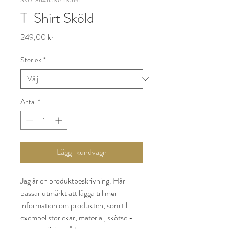
SKU: 364115376135191
T-Shirt Sköld
Pris
249,00 kr
Storlek
*
Antal
*
Lägg i kundvagn
Jag är en produktbeskrivning. Här 
passar utmärkt att lägga till mer 
information om produkten, som till 
exempel storlekar, material, skötsel- 